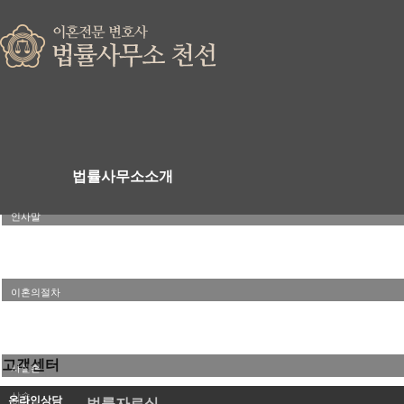
법률사무소소개
인사말
변호사소개
이혼소송
찾아오시는길
이혼의절차
재판이혼
가사법률
협의이혼
고객센터
사실혼
재산분할
상속
온라인상담
법률자료실