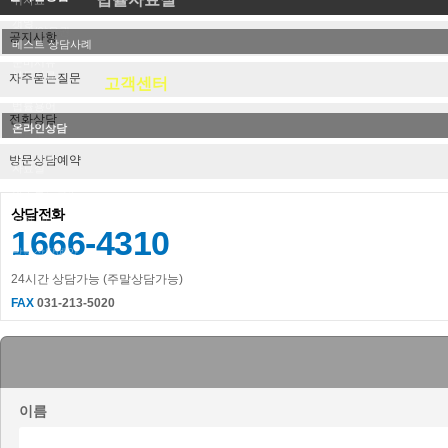
위자료
개명
친권/양육권
공지사항
베스트 상담사례
준비서류
보도자료
자주묻는질문
고객센터
법률용어
전화상담
온라인상담
법률판례
방문상담예약
공지사항
자료실
자주묻는질문
상담전화
전화상담
1666-4310
방문상담예약
24시간 상담가능 (주말상담가능)
FAX
031-213-5020
이름