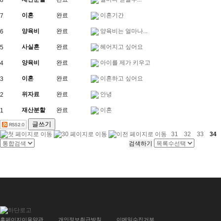
8
이혼
완료
이혼기간
7
양육비
완료
양육비는 얼마나...
6
사실혼
완료
헤어지고 싶어요
5
양육비
완료
아이를 제가 키우고
4
이혼
완료
이혼하고 싶어요
3
위자료
완료
안녕
2
재산분할
완료
이혼
1
글쓰기
31
32
33
34
홈페이지이용약관
개인정보취급방침
이메일수집거부