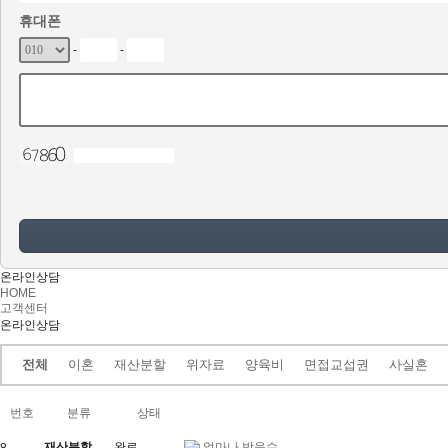
휴대폰
-
-
온라인상담
HOME
고객센터
온라인상담
전체
이혼
재산분할
위자료
양육비
면접교섭권
사실혼
번호
분류
상태
재산분할
완료
얼마나 받을수...