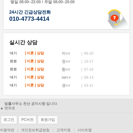
평일 08:00~22:00 / 주말 08:00~20:00
24시간 긴급상담전화
010-4773-4414
실시간 상담
대기
[
이혼
] 상담
이○○
| 06-20
완료
[
이혼
] 상담
정○○
| 10-27
완료
[
이혼
] 상담
함○○
| 07-16
대기
[
이혼
] 상담
ror○○
| 08-13
대기
[
이혼
] 상담
권○○
| 03-11
대기
[
이혼
] 상담
이○○
| 01-26
법률사무소 천선 공지사항 입니다.
▲ 맨위로
법률사무소 천선 공지사항 입니다.
법률사무소 천선 공지사항 입니다.
법률사무소 천선 공지사항 입니다.
로그인
PC버전
회원가입
이용약관
|
개인정보취급방침
|
고객지원
|
사이트맵